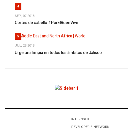
4
SEP, 07 2018
Cortes de cabello #PorElBuenVivir
5
JUL, 28 2018
Urge una limpia en todos los ámbitos de Jalisco
1
Mensaje del Prof. René Bejarano durante el Encuentro
Nacional de Líderes del MNE
2
Tech tips to make you smarter
INTERNSHIPS
DEVELOPER'S NETWORK
3