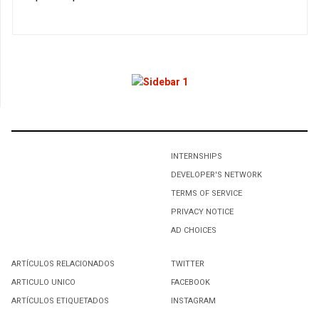
1
Tech tips to make you smarter
2
UNA ALIANZA CON EL PAN SIGNIFICARÍA LA PUNTILLA
PARA EL PRD: RENÉ BEJARANO
INTERNSHIPS
3
DEVELOPER'S NETWORK
Destacada participación de Tamaulipas en el Encuentro
TERMS OF SERVICE
Nacional de Líderes del MNE
PRIVACY NOTICE
AD CHOICES
ARTÍCULOS RELACIONADOS
TWITTER
ARTICULO UNICO
FACEBOOK
ARTÍCULOS ETIQUETADOS
INSTAGRAM