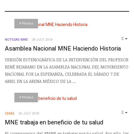
4 Photos
NOTICIAS MNE
28 JULY 2018
EMP
Asamblea Nacional MNE Haciendo Historia
VERSIÓN ESTENOGRÁFICA DE LA INTERVENCIÓN DEL PROFESOR
RENÉ BEJARANO EN LA ASAMBLEA NACIONAL DEL MOVIMIENTO
NACIONAL POR LA ESPERANZA, CELEBRADA EL SÁBADO 7 DE
ABRIL EN LA ARENA MÉXICO DE LA ...
4 Photos
CDMX
28 JULY 2018
EMP
MNE trabaja en beneficio de tu salud
El compromiso del #MNE es trabajar por tu salud. Por ello, las