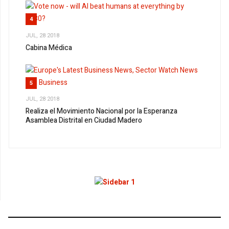
4
JUL, 28 2018
Cabina Médica
5
JUL, 28 2018
Realiza el Movimiento Nacional por la Esperanza
Asamblea Distrital en Ciudad Madero
1
EL FRENTE AMPLIO DEMOCRÁTICO NO ES SEGURO
QUE SE CONSOLIDE: RENÉ BEJARANO MARTÍNEZ
2
SÓLO EN UNIDAD, SIN VETOS NI OBSTINACIONES, SE
ELEGIRÁ AL ABANDERADO DE LA IZQUIERDA EN 2018: