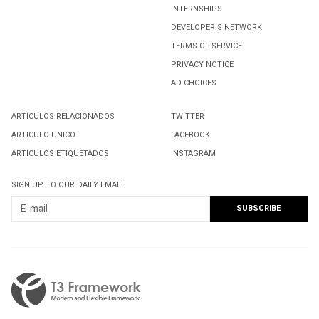
RENÉ BEJARANO
INTERNSHIPS
DEVELOPER'S NETWORK
3
TERMS OF SERVICE
Toma protesta dirigente municipal de Movimiento
PRIVACY NOTICE
Nacional por la Esperanza
AD CHOICES
4
ARTÍCULOS RELACIONADOS
TWITTER
Pintando nuestro hogar
ARTICULO UNICO
FACEBOOK
ARTÍCULOS ETIQUETADOS
INSTAGRAM
SIGN UP TO OUR DAILY EMAIL