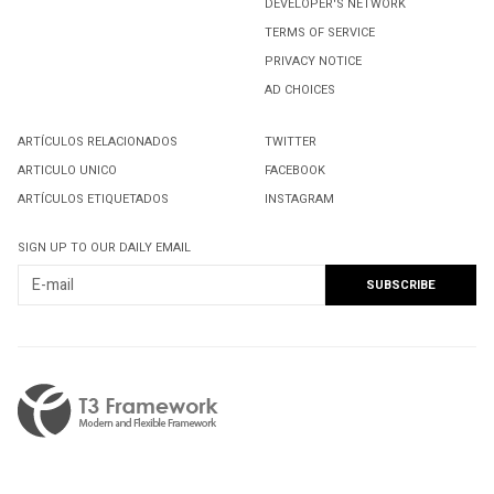
DEVELOPER'S NETWORK
TERMS OF SERVICE
2
PRIVACY NOTICE
Macri's coalition sweeps Argentina's mid-term vote
AD CHOICES
3
ARTÍCULOS RELACIONADOS
TWITTER
ARTICULO UNICO
FACEBOOK
Por Venir El Buen Vivir
ARTÍCULOS ETIQUETADOS
INSTAGRAM
SIGN UP TO OUR DAILY EMAIL
4
EL FEMINISMO Y LA CUARTA TRANSFORMACIÓN
5
Formalizan el comité estatal de Movimiento Nacional
por la Esperanza
1