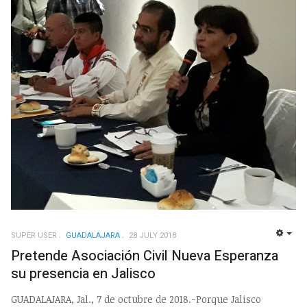
SUPER USER
GUADALAJARA
28 JULY 2018
EMP
Pretende Asociación Civil Nueva Esperanza
su presencia en Jalisco
GUADALAJARA, Jal., 7 de octubre de 2018.-Porque Jalisco