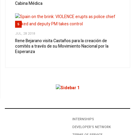
Cabina Médica
5
JUL, 28 2018
Rene Bejarano visita Castaños para la creación de
comités a través de su Movimiento Nacional por la
Esperanza
1
Por Venir El Buen Vivir
2
Entrega de aparatos auditivos
3
INTERNSHIPS
MNE INAUGURA SU PRIMER CONGRESO NACIONAL Y
DEVELOPER'S NETWORK
LO DEDICA A LA MEMORIA DE GISELA OCAMPO MOTA
TERMS OF SERVICE