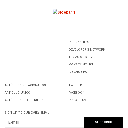
Tech news, tech reviews, tech tips and tricks, tech
hands-on
2
Destacada participación de Tamaulipas en el Encuentro
Nacional de Líderes del MNE
INTERNSHIPS
DEVELOPER'S NETWORK
TERMS OF SERVICE
PRIVACY NOTICE
AD CHOICES
ARTÍCULOS RELACIONADOS
TWITTER
ARTICULO UNICO
FACEBOOK
ARTÍCULOS ETIQUETADOS
INSTAGRAM
SIGN UP TO OUR DAILY EMAIL
3
EL SECTARISMO, AUNQUE TENGA UN DIRIGENTE