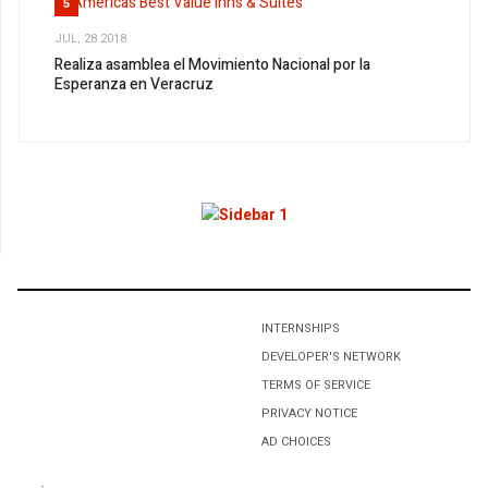
5
JUL, 28 2018
Realiza asamblea el Movimiento Nacional por la
Esperanza en Veracruz
1
Toma protesta dirigente municipal de Movimiento
Nacional por la Esperanza
2
“Tenemos que ser apasionados y tenaces”: RBM
3
INTERNSHIPS
Tech tips to make you smarter
DEVELOPER'S NETWORK
TERMS OF SERVICE
4
PRIVACY NOTICE
Por Venir El Buen Vivir
AD CHOICES
5