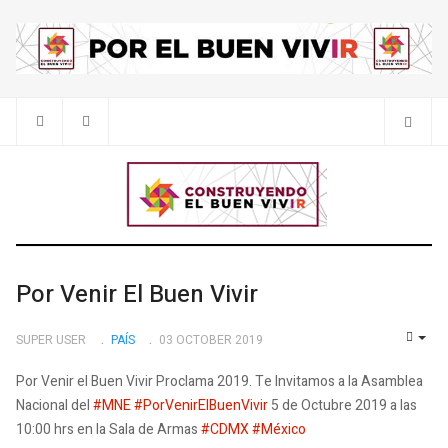
Por Venir El Buen Vivir
SUPER USER
PAÍS
03 OCTOBER 2019
EMP
Por Venir el Buen Vivir Proclama 2019. Te Invitamos a la Asamblea
Nacional del
#
MNE
#
PorVenirElBuenVivir
5 de Octubre 2019 a las
10:00 hrs en la Sala de Armas
#
CDMX
#
México