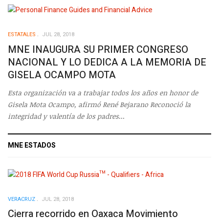
ESTATALES
JUL 28, 2018
MNE INAUGURA SU PRIMER CONGRESO
NACIONAL Y LO DEDICA A LA MEMORIA DE
GISELA OCAMPO MOTA
Esta organización va a trabajar todos los años en honor de
Gisela Mota Ocampo, afirmó René Bejarano
Reconoció la
integridad y valentía de los padres
...
MNE ESTADOS
VERACRUZ
JUL 28, 2018
Cierra recorrido en Oaxaca Movimiento