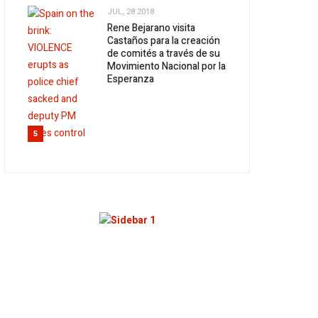
JUL, 28 2018
Rene Bejarano visita
Castaños para la creación
de comités a través de su
Movimiento Nacional por la
Esperanza
5
Discurso Inaugural Del
Profesor René Bejarano
Martínez En La Reunion
Nacional De Líderes, 18 De
Noviembre De 2018.
1
Por Venir El Buen Vivir
2