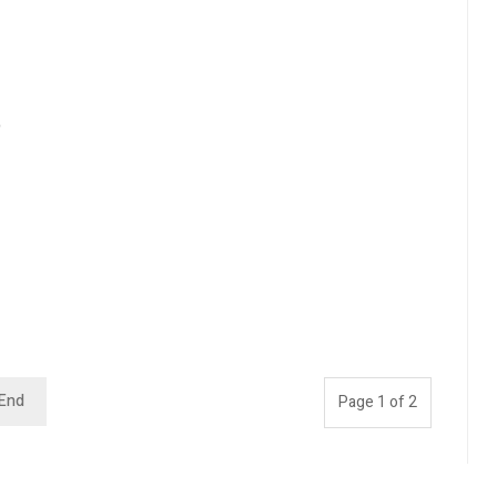
o
End
Page 1 of 2