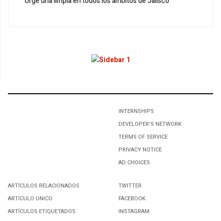
Urge una limpia en todos los ámbitos de Jalisco
1
#PorElBuenVivir de tus seres sintientes
2
Un país sin dirección, ni rumbo
INTERNSHIPS
3
DEVELOPER'S NETWORK
Promueve René Bejarano “Movimiento Nacional por la
TERMS OF SERVICE
Esperanza”
PRIVACY NOTICE
AD CHOICES
4
ARTÍCULOS RELACIONADOS
TWITTER
UNA ALIANZA CON EL PAN SIGNIFICARÍA LA PUNTILLA
ARTICULO UNICO
FACEBOOK
PARA EL PRD: RENÉ BEJARANO
ARTÍCULOS ETIQUETADOS
INSTAGRAM