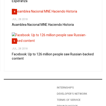
Esperanza
4
JUL, 28 2018
Asamblea Nacional MNE Haciendo Historia
5
JUL, 28 2018
Facebook: Up to 126 million people saw Russian-backed
content
1
Respalda Movimiento Nacional por la Esperanza Sonora
a López Obrador
INTERNSHIPS
2
DEVELOPER'S NETWORK
Cortes de cabello #PorElBuenVivir
TERMS OF SERVICE