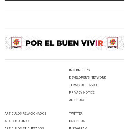
Definirá Movimiento Nacional por Esperanza propuestas
para Presupuesto
1
Promueve René Bejarano el Movimiento Nacional por la
Esperanza
2
Condena Movimiento Nacional por la Esperanza uso
desmedido de la fuerza en Puebla
INTERNSHIPS
DEVELOPER'S NETWORK
3
TERMS OF SERVICE
Promueve René Bejarano “Movimiento Nacional por la
PRIVACY NOTICE
Esperanza”
AD CHOICES
ARTÍCULOS RELACIONADOS
TWITTER
4
ARTICULO UNICO
FACEBOOK
Sesiona Movimiento Nacional por la Esperanza en San
ARTÍCULOS ETIQUETADOS
INSTAGRAM