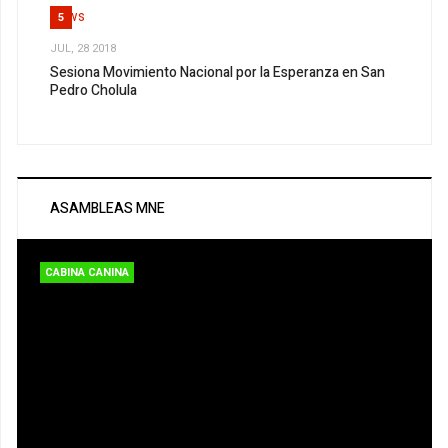
5
JUL, 28 2018
Sesiona Movimiento Nacional por la Esperanza en San
Pedro Cholula
1
Asamblea Nacional MNE Haciendo Historia
ASAMBLEAS MNE
CABINA CANINA
2