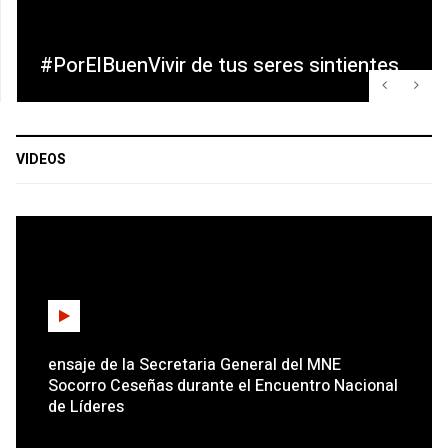
EL BUEN VIVIR
#PorElBuenVivir de tus seres sintientes
3
Pintando nuestro hogar
VIDEOS
4
Personal Tech News, Gadgets, Headlines, Reviews &
Trends
ensaje de la Secretaria General del MNE
Socorro Ceseñas durante el Encuentro Nacional
de Líderes
5