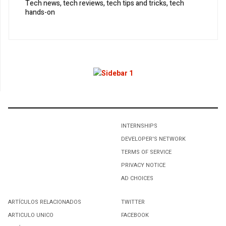
Tech news, tech reviews, tech tips and tricks, tech
hands-on
1
ANALIZA EL MNE POSIBLES ACUERDOS PARA
RESPALDAR A AMLO
2
Presentan en SLP estructura del Movimiento Nacional
por la Esperanza
INTERNSHIPS
3
DEVELOPER'S NETWORK
TERMS OF SERVICE
LA NUEVA ESPERANZA POR EL BUEN VIVIR.
PRIVACY NOTICE
AD CHOICES
4
ARTÍCULOS RELACIONADOS
TWITTER
Entrega de aparatos auditivos
ARTICULO UNICO
FACEBOOK